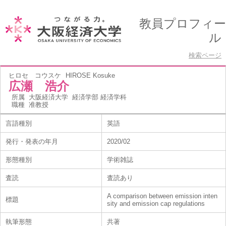
教員プロフィー
ル
検索ページ
ヒロセ コウスケ
HIROSE Kosuke
広瀬 浩介
所属
大阪経済大学 経済学部 経済学科
職種
准教授
言語種別
英語
発行・発表の年月
2020/02
形態種別
学術雑誌
査読
査読あり
A comparison between emission inten
標題
sity and emission cap regulations
執筆形態
共著