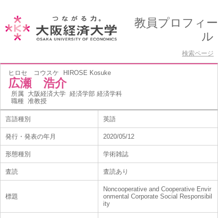
教員プロフィー
ル
検索ページ
ヒロセ コウスケ
HIROSE Kosuke
広瀬 浩介
所属
大阪経済大学 経済学部 経済学科
職種
准教授
言語種別
英語
発行・発表の年月
2020/05/12
形態種別
学術雑誌
査読
査読あり
Noncooperative and Cooperative Envir
標題
onmental Corporate Social Responsibil
ity