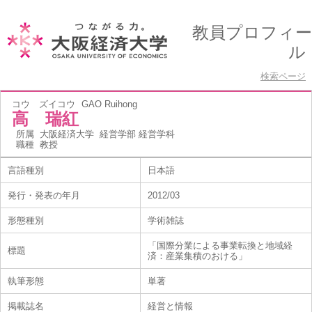
教員プロフィー
ル
検索ページ
コウ ズイコウ
GAO Ruihong
高 瑞紅
所属
大阪経済大学 経営学部 経営学科
職種
教授
言語種別
日本語
発行・発表の年月
2012/03
形態種別
学術雑誌
「国際分業による事業転換と地域経
標題
済：産業集積のおける」
執筆形態
単著
掲載誌名
経営と情報