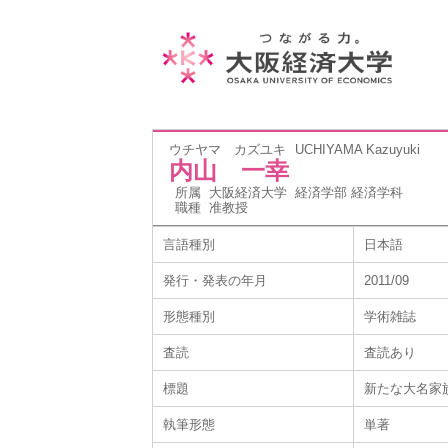
ウチヤマ カズユキ
UCHIYAMA Kazuyuki
内山 一幸
所属
大阪経済大学 経済学部 経済学科
職種
准教授
言語種別
日本語
発行・発表の年月
2011/09
形態種別
学術雑誌
査読
査読あり
標題
新たな大名家
執筆形態
単著