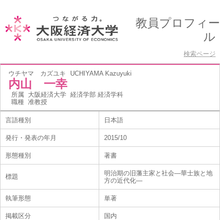
教員プロフィー
ル
検索ページ
ウチヤマ カズユキ
UCHIYAMA Kazuyuki
内山 一幸
所属
大阪経済大学 経済学部 経済学科
職種
准教授
言語種別
日本語
発行・発表の年月
2015/10
形態種別
著書
明治期の旧藩主家と社会―華士族と地
標題
方の近代化―
執筆形態
単著
掲載区分
国内