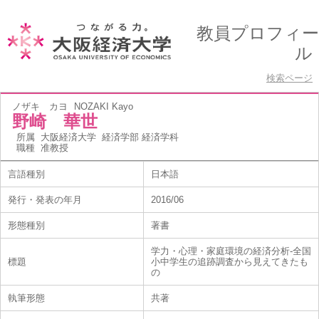
教員プロフィー
ル
検索ページ
ノザキ カヨ
NOZAKI Kayo
野崎 華世
所属
大阪経済大学 経済学部 経済学科
職種
准教授
言語種別
日本語
発行・発表の年月
2016/06
形態種別
著書
学力・心理・家庭環境の経済分析-全国
標題
小中学生の追跡調査から見えてきたも
の
執筆形態
共著