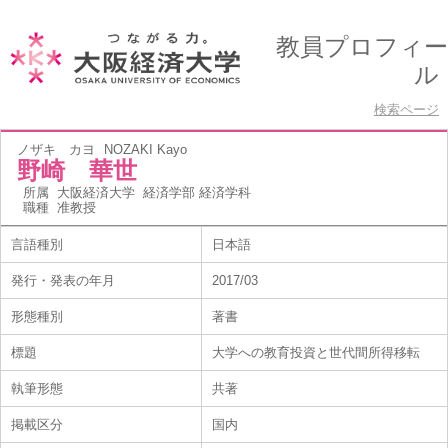
教員プロフィー
ル
検索ページ
ノザキ カヨ
NOZAKI Kayo
野崎 華世
所属
大阪経済大学 経済学部 経済学科
職種
准教授
言語種別
日本語
発行・発表の年月
2017/03
形態種別
著書
標題
大学への教育投資と世代間所得移転
執筆形態
共著
掲載区分
国内