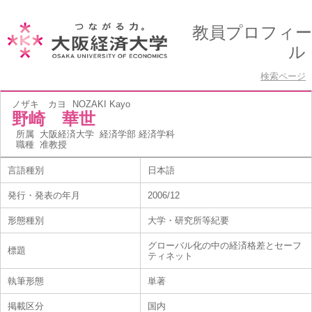
教員プロフィー
ル
検索ページ
ノザキ カヨ
NOZAKI Kayo
野崎 華世
所属
大阪経済大学 経済学部 経済学科
職種
准教授
言語種別
日本語
発行・発表の年月
2006/12
形態種別
大学・研究所等紀要
グローバル化の中の経済格差とセーフ
標題
ティネット
執筆形態
単著
掲載区分
国内