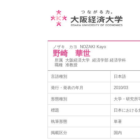
ノザキ カヨ
NOZAKI Kayo
野崎 華世
所属
大阪経済大学 経済学部 経済学科
職種
准教授
言語種別
日本語
発行・発表の年月
2010/03
形態種別
大学・研究所
標題
日本における
執筆形態
単著
掲載区分
国内