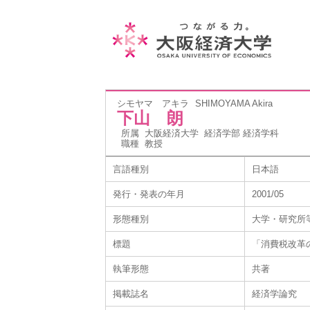
シモヤマ アキラ
SHIMOYAMA Akira
下山 朗
所属
大阪経済大学 経済学部 経済学科
職種
教授
言語種別
日本語
発行・発表の年月
2001/05
形態種別
大学・研究所
標題
「消費税改革
執筆形態
共著
掲載誌名
経済学論究