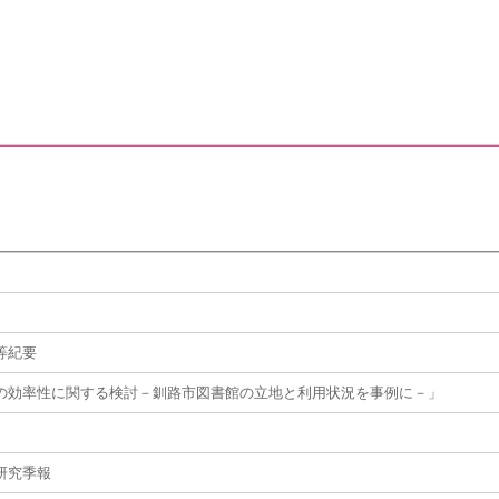
等紀要
の効率性に関する検討－釧路市図書館の立地と利用状況を事例に－」
研究季報