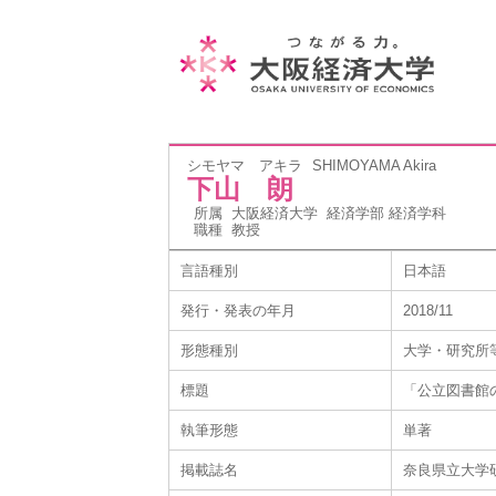
シモヤマ アキラ
SHIMOYAMA Akira
下山 朗
所属
大阪経済大学 経済学部 経済学科
職種
教授
言語種別
日本語
発行・発表の年月
2018/11
形態種別
大学・研究所
標題
「公立図書館
執筆形態
単著
掲載誌名
奈良県立大学