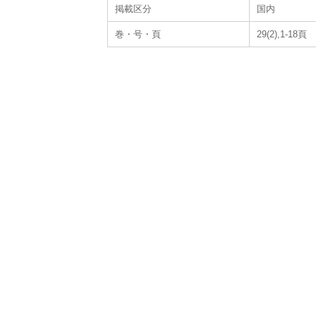
掲載区分
国内
巻・号・頁
29(2),1-18頁