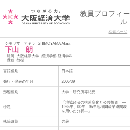
教員プロフィー
ル
検索ページ
シモヤマ アキラ
SHIMOYAMA Akira
下山 朗
所属
大阪経済大学 経済学部 経済学科
職種
教授
言語種別
日本語
発行・発表の年月
2005/09
形態種別
大学・研究所等紀要
「地域経済の構造変化と公共投資 ―
標題
1985年、90年、95年地域間産業連関表
を用いた分析―」
執筆形態
共著