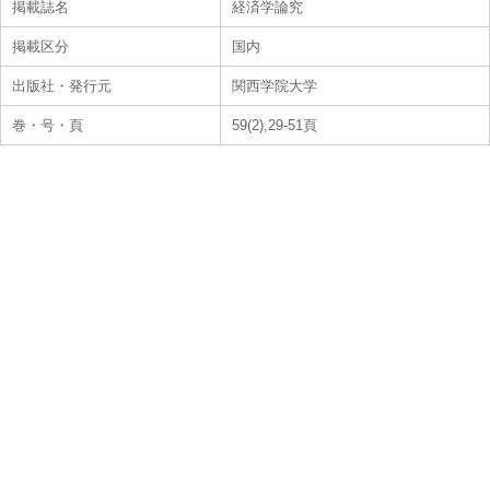
掲載誌名
経済学論究
掲載区分
国内
出版社・発行元
関西学院大学
巻・号・頁
59(2),29-51頁