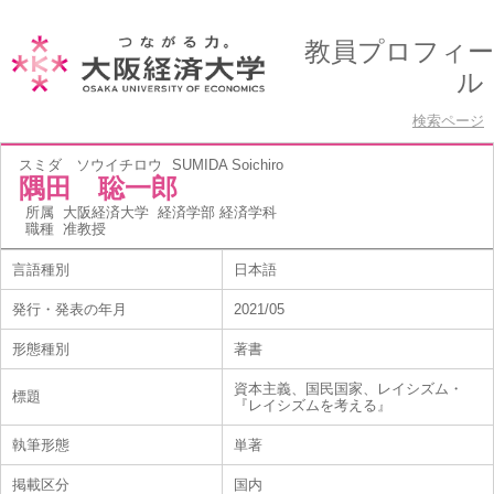
教員プロフィー
ル
検索ページ
スミダ ソウイチロウ
SUMIDA Soichiro
隅田 聡一郎
所属
大阪経済大学 経済学部 経済学科
職種
准教授
言語種別
日本語
発行・発表の年月
2021/05
形態種別
著書
資本主義、国民国家、レイシズム・
標題
『レイシズムを考える』
執筆形態
単著
掲載区分
国内