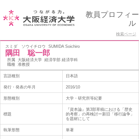
教員プロフィー
ル
検索ページ
スミダ ソウイチロウ
SUMIDA Soichiro
隅田 聡一郎
所属
大阪経済大学 経済学部 経済学科
職種
准教授
言語種別
日本語
発行・発表の年月
2016/10
形態種別
大学・研究所等紀要
『資本論』第3部草稿における「歴史
標題
的考察」の再検討ー新旧「移行論争」
を題材にして
執筆形態
単著