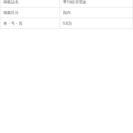
掲載誌名
季刊経済理論
掲載区分
国内
巻・号・頁
53(3)