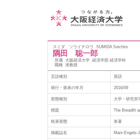
スミダ ソウイチロウ
SUMIDA Soichiro
隅田 聡一郎
所属
大阪経済大学 経済学部 経済学科
職種
准教授
言語種別
英語
発行・発表の年月
2016/09
形態種別
大学・研究所
標題
The Breadth an
執筆形態
単著
掲載誌名
Marx-Engels-J