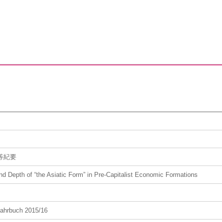
等紀要
d Depth of “the Asiatic Form” in Pre-Capitalist Economic Formations
ahrbuch 2015/16