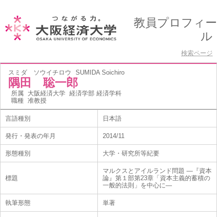
教員プロフィー
ル
検索ページ
スミダ ソウイチロウ
SUMIDA Soichiro
隅田 聡一郎
所属
大阪経済大学 経済学部 経済学科
職種
准教授
言語種別
日本語
発行・発表の年月
2014/11
形態種別
大学・研究所等紀要
マルクスとアイルランド問題 ―『資本
標題
論』第１部第23章「資本主義的蓄積の
一般的法則」を中心に―
執筆形態
単著