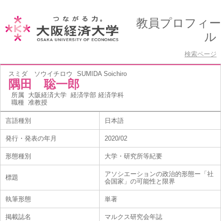
教員プロフィー
ル
検索ページ
スミダ ソウイチロウ
SUMIDA Soichiro
隅田 聡一郎
所属
大阪経済大学 経済学部 経済学科
職種
准教授
言語種別
日本語
発行・発表の年月
2020/02
形態種別
大学・研究所等紀要
アソシエーションの政治的形態ー「社
標題
会国家」の可能性と限界
執筆形態
単著
掲載誌名
マルクス研究会年誌