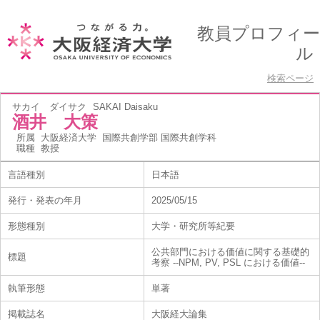
教員プロフィー
ル
検索ページ
サカイ ダイサク
SAKAI Daisaku
酒井 大策
所属
大阪経済大学 国際共創学部 国際共創学科
職種
教授
言語種別
日本語
発行・発表の年月
2025/05/15
形態種別
大学・研究所等紀要
公共部門における価値に関する基礎的
標題
考察 --NPM, PV, PSL における価値--
執筆形態
単著
掲載誌名
大阪経大論集