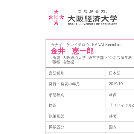
カナイ ケンイチロウ
KANAI Kenichiro
金井 憲一郎
所属
大阪経済大学 経営学部 ビジネス法学科
職種
准教授
言語種別
日本語
発行・発表の年月
2019/10
形態種別
著書
標題
『リサイクル
執筆形態
共著
掲載区分
国内