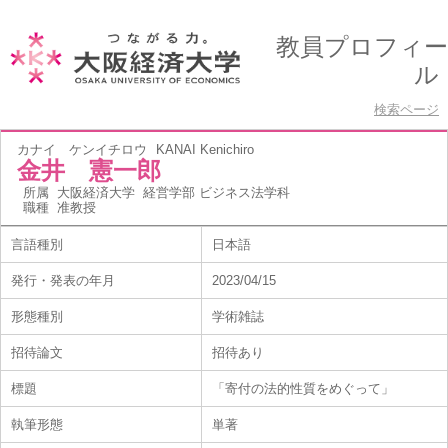
教員プロフィー
ル
検索ページ
カナイ ケンイチロウ
KANAI Kenichiro
金井 憲一郎
所属
大阪経済大学 経営学部 ビジネス法学科
職種
准教授
言語種別
日本語
発行・発表の年月
2023/04/15
形態種別
学術雑誌
招待論文
招待あり
標題
「寄付の法的性質をめぐって」
執筆形態
単著