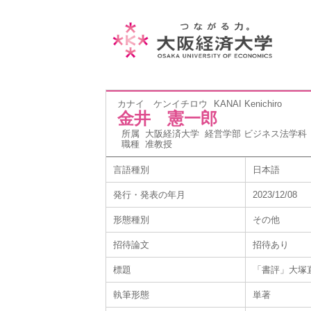
カナイ ケンイチロウ
KANAI Kenichiro
金井 憲一郎
所属
大阪経済大学 経営学部 ビジネス法学科
職種
准教授
言語種別
日本語
発行・発表の年月
2023/12/08
形態種別
その他
招待論文
招待あり
標題
「書評」大塚直
執筆形態
単著