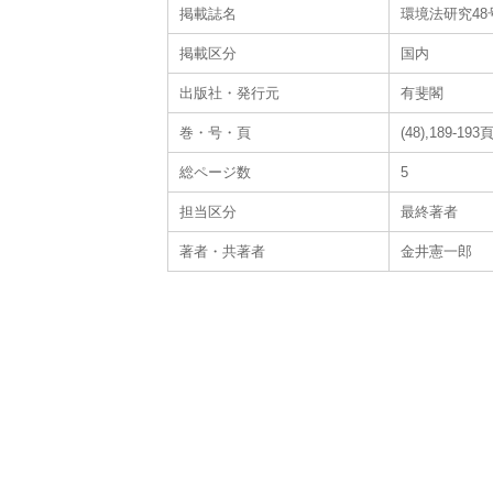
掲載誌名
環境法研究48
掲載区分
国内
出版社・発行元
有斐閣
巻・号・頁
(48),189-193
総ページ数
5
担当区分
最終著者
著者・共著者
金井憲一郎