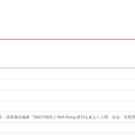
・諸富徹共編著『持続可能性とWell-Being-世代を超えた人間・社会・生