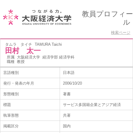
教員プロフィー
ル
検索ページ
タムラ タイチ
TAMURA Taichi
田村 太一
所属
大阪経済大学 経済学部 経済学科
職種
教授
言語種別
日本語
発行・発表の年月
2006/10/20
形態種別
著書
標題
サービス多国籍企業とアジア経済
執筆形態
共著
掲載区分
国内