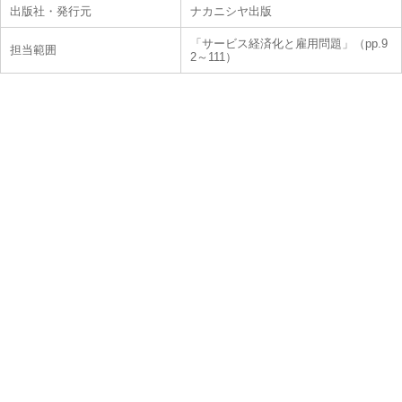
出版社・発行元
ナカニシヤ出版
「サービス経済化と雇用問題」（pp.9
担当範囲
2～111）