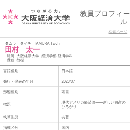
教員プロフィー
ル
検索ページ
タムラ タイチ
TAMURA Taichi
田村 太一
所属
大阪経済大学 経済学部 経済学科
職種
教授
言語種別
日本語
発行・発表の年月
2023/07
形態種別
著書
現代アメリカ経済論――新しい独占の
標題
ひろがり
執筆形態
共著
掲載区分
国内