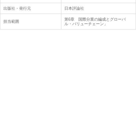
出版社・発行元
日本評論社
第6章 国際分業の編成とグローバ
担当範囲
ル・バリューチェーン」