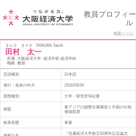
教員プロフィー
ル
検索ページ
タムラ タイチ
TAMURA Taichi
田村 太一
所属
大阪経済大学 経済学部 経済学科
職種
教授
言語種別
日本語
発行・発表の年月
2016/03/30
形態種別
大学・研究所等紀要
東アジアの国際分業構造と中国の付加
標題
価値貿易
執筆形態
単著
『流通経済大学創立50周年記念論文
掲載誌名