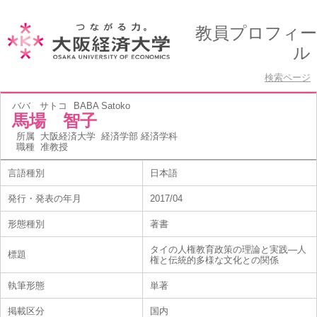
教員プロフィー
ル
検索ページ
ババ サトコ
BABA Satoko
馬場 智子
所属
大阪経済大学 経済学部 経済学科
職種
准教授
言語種別
日本語
発行・発表の年月
2017/04
形態種別
著書
タイの人権教育政策の理論と実践―人
標題
権と伝統的多様な文化との関係
執筆形態
単著
掲載区分
国内