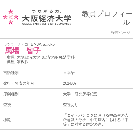
教員プロフィー
ル
検索ページ
ババ サトコ
BABA Satoko
馬場 智子
所属
大阪経済大学 経済学部 経済学科
職種
准教授
言語種別
日本語
発行・発表の年月
2014/07
形態種別
大学・研究所等紀要
査読
査読あり
「タイ・バンコクにおける中高生の人
標題
権意識の分析―中間層内における「平
等」に対する解釈の違い」