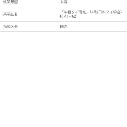
執筆形態
単著
『年報タイ研究』14号(日本タイ学会)
掲載誌名
P. 47～62
掲載区分
国内