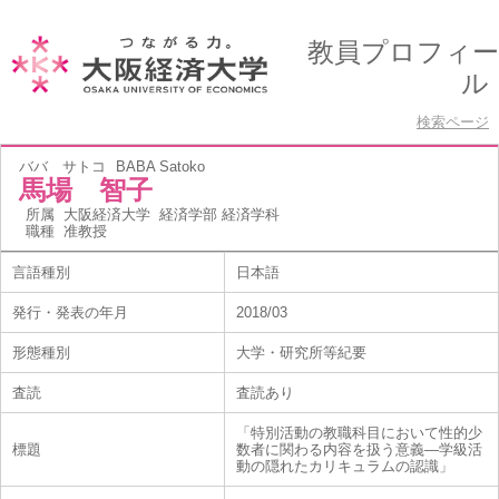
教員プロフィー
ル
検索ページ
ババ サトコ
BABA Satoko
馬場 智子
所属
大阪経済大学 経済学部 経済学科
職種
准教授
言語種別
日本語
発行・発表の年月
2018/03
形態種別
大学・研究所等紀要
査読
査読あり
「特別活動の教職科目において性的少
標題
数者に関わる内容を扱う意義―学級活
動の隠れたカリキュラムの認識」