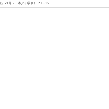
』21号（日本タイ学会） P.1～15