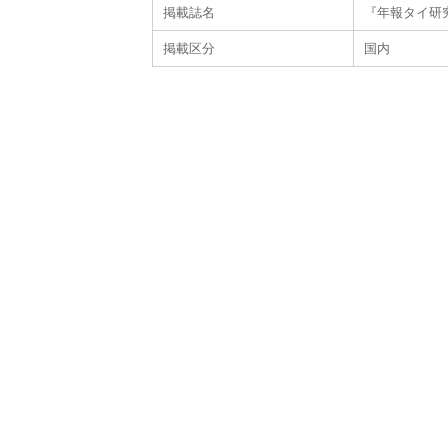
掲載誌名
『年報タイ研究
掲載区分
国内