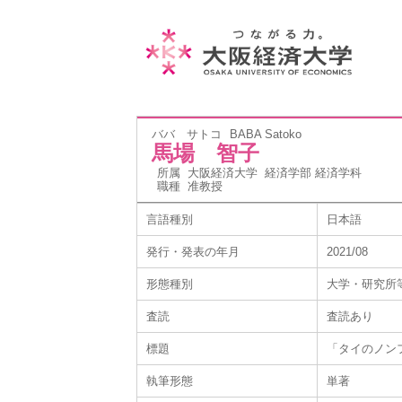
ババ サトコ
BABA Satoko
馬場 智子
所属
大阪経済大学 経済学部 経済学科
職種
准教授
言語種別
日本語
発行・発表の年月
2021/08
形態種別
大学・研究所
査読
査読あり
標題
「タイのノン
執筆形態
単著