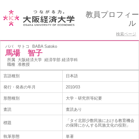
教員プロフィー
ル
検索ページ
ババ サトコ
BABA Satoko
馬場 智子
所属
大阪経済大学 経済学部 経済学科
職種
准教授
言語種別
日本語
発行・発表の年月
2010/03
形態種別
大学・研究所等紀要
査読
査読あり
「タイ北部少数民族における教育機会
標題
の保障にかんする民族文化の役割」
執筆形態
単著