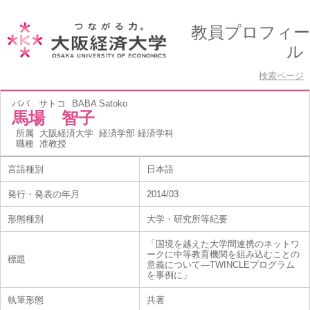
教員プロフィー
ル
検索ページ
ババ サトコ
BABA Satoko
馬場 智子
所属
大阪経済大学 経済学部 経済学科
職種
准教授
言語種別
日本語
発行・発表の年月
2014/03
形態種別
大学・研究所等紀要
「国境を越えた大学間連携のネットワ
ークに中等教育機関を組み込むことの
標題
意義について―TWINCLEプログラム
を事例に」
執筆形態
共著