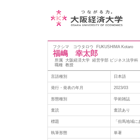
フクシマ コウタロウ
FUKUSHIMA Kotaro
福嶋 幸太郎
所属
大阪経済大学 経営学部 ビジネス法学科
職種
教授
言語種別
日本語
発行・発表の年月
2023/03
形態種別
学術雑誌
査読
査読あり
標題
「但馬地域に
執筆形態
単著