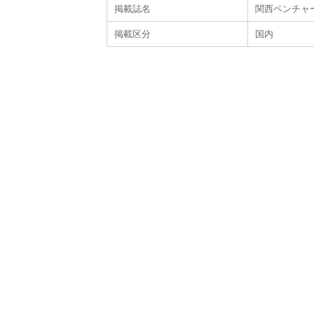
掲載誌名
関西ベンチャー学
掲載区分
国内