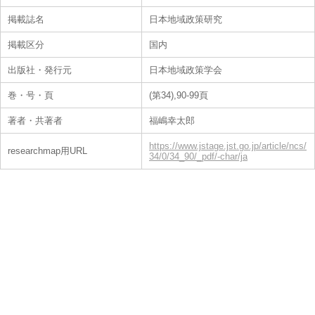
掲載誌名
日本地域政策研究
掲載区分
国内
出版社・発行元
日本地域政策学会
巻・号・頁
(第34),90-99頁
著者・共著者
福嶋幸太郎
https://www.jstage.jst.go.jp/article/ncs/
researchmap用URL
34/0/34_90/_pdf/-char/ja