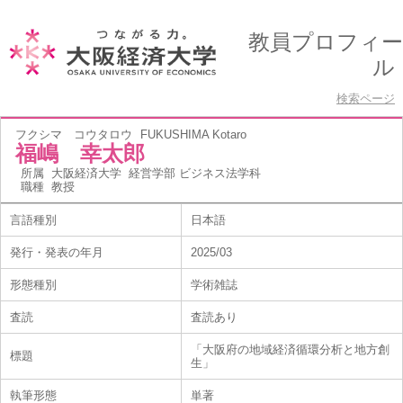
教員プロフィー
ル
検索ページ
フクシマ コウタロウ
FUKUSHIMA Kotaro
福嶋 幸太郎
所属
大阪経済大学 経営学部 ビジネス法学科
職種
教授
言語種別
日本語
発行・発表の年月
2025/03
形態種別
学術雑誌
査読
査読あり
「大阪府の地域経済循環分析と地方創
標題
生」
執筆形態
単著