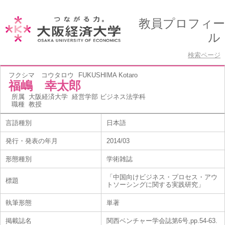
教員プロフィー
ル
検索ページ
フクシマ コウタロウ
FUKUSHIMA Kotaro
福嶋 幸太郎
所属
大阪経済大学 経営学部 ビジネス法学科
職種
教授
言語種別
日本語
発行・発表の年月
2014/03
形態種別
学術雑誌
「中国向けビジネス・プロセス・アウ
標題
トソーシングに関する実践研究」
執筆形態
単著
掲載誌名
関西ベンチャー学会誌第6号,pp.54-63.