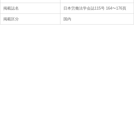
掲載誌名
日本労働法学会誌115号 164〜176頁
掲載区分
国内