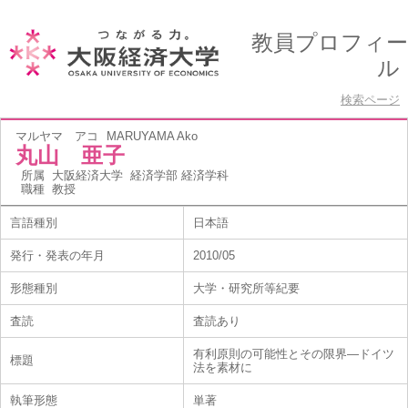
教員プロフィー
ル
検索ページ
マルヤマ アコ
MARUYAMA Ako
丸山 亜子
所属
大阪経済大学 経済学部 経済学科
職種
教授
言語種別
日本語
発行・発表の年月
2010/05
形態種別
大学・研究所等紀要
査読
査読あり
有利原則の可能性とその限界―ドイツ
標題
法を素材に
執筆形態
単著