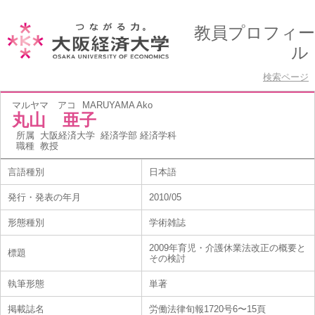
教員プロフィー
ル
検索ページ
マルヤマ アコ
MARUYAMA Ako
丸山 亜子
所属
大阪経済大学 経済学部 経済学科
職種
教授
言語種別
日本語
発行・発表の年月
2010/05
形態種別
学術雑誌
2009年育児・介護休業法改正の概要と
標題
その検討
執筆形態
単著
掲載誌名
労働法律旬報1720号6〜15頁