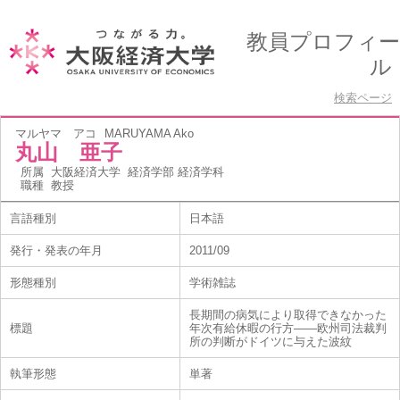
教員プロフィー
ル
検索ページ
マルヤマ アコ
MARUYAMA Ako
丸山 亜子
所属
大阪経済大学 経済学部 経済学科
職種
教授
言語種別
日本語
発行・発表の年月
2011/09
形態種別
学術雑誌
長期間の病気により取得できなかった
標題
年次有給休暇の行方――欧州司法裁判
所の判断がドイツに与えた波紋
執筆形態
単著