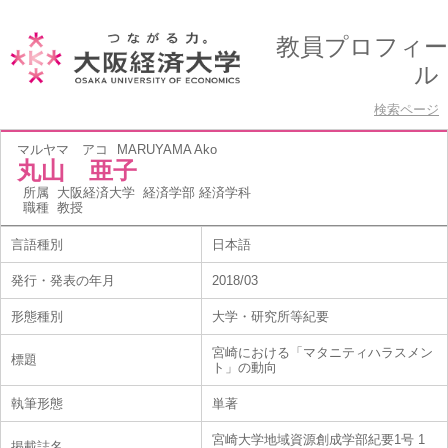
教員プロフィー
ル
検索ページ
マルヤマ アコ
MARUYAMA Ako
丸山 亜子
所属
大阪経済大学 経済学部 経済学科
職種
教授
言語種別
日本語
発行・発表の年月
2018/03
形態種別
大学・研究所等紀要
宮崎における「マタニティハラスメン
標題
ト」の動向
執筆形態
単著
宮崎大学地域資源創成学部紀要1号 1
掲載誌名