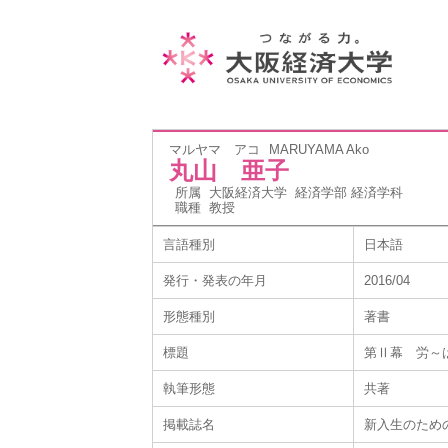
マルヤマ アコ
MARUYAMA Ako
丸山 亜子
所属
大阪経済大学 経済学部 経済学科
職種
教授
言語種別
日本語
発行・発表の年月
2016/04
形態種別
著書
標題
第Ⅱ幕 労～
執筆形態
共著
掲載誌名
新入生のため