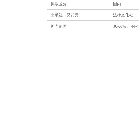
掲載区分
国内
出版社・発行元
法律文化社
担当範囲
36-37頁、4