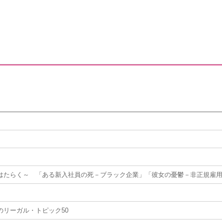
はたらく～ 「ある新入社員の死－ブラック企業」「彼女の憂鬱－非正規雇
のリーガル・トピック50