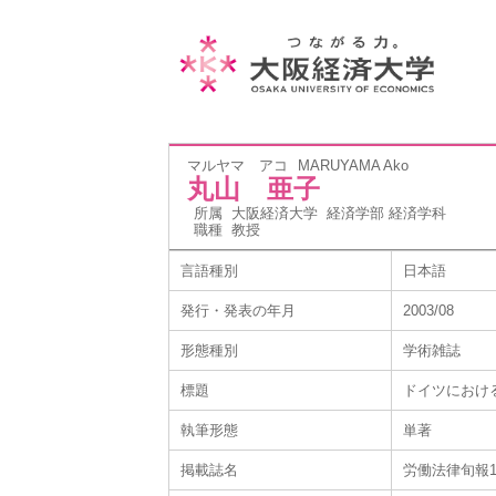
マルヤマ アコ
MARUYAMA Ako
丸山 亜子
所属
大阪経済大学 経済学部 経済学科
職種
教授
言語種別
日本語
発行・発表の年月
2003/08
形態種別
学術雑誌
標題
ドイツにおけ
執筆形態
単著
掲載誌名
労働法律旬報15