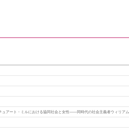
チュアート・ミルにおける協同社会と女性——同時代の社会主義者ウィリア