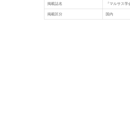
掲載誌名
『マルサス学会年
掲載区分
国内