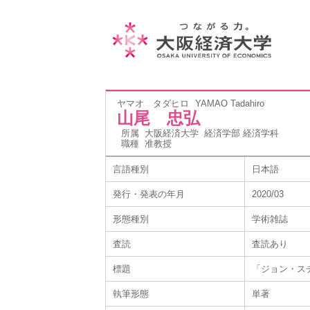
ヤマオ タダヒロ
YAMAO Tadahiro
山尾 忠弘
所属
大阪経済大学 経済学部 経済学科
職種
准教授
言語種別
日本語
発行・発表の年月
2020/03
形態種別
学術雑誌
査読
査読あり
標題
「ジョン・ス
執筆形態
単著