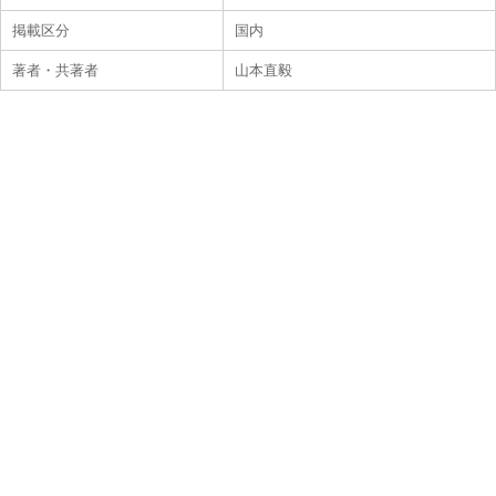
掲載区分
国内
著者・共著者
山本直毅