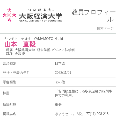
教員プロフィー
ル
検索ページ
ヤマモト ナオキ
YAMAMOTO Naoki
山本 直毅
所属
大阪経済大学 経営学部 ビジネス法学科
職種
准教授
言語種別
日本語
発行・発表の年月
2022/11/01
形態種別
その他
「質問検査権による収集証拠の犯則事
標題
件での利用」
執筆形態
単著
掲載誌名
ぎょうせい，『税』 77(11) 208-218