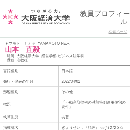
教員プロフィー
ル
検索ページ
ヤマモト ナオキ
YAMAMOTO Naoki
山本 直毅
所属
大阪経済大学 経営学部 ビジネス法学科
職種
准教授
言語種別
日本語
発行・発表の年月
2022/04/01
形態種別
その他
「不動産取得税の減額特例適用住宅の
標題
要件」
執筆形態
共著
掲載誌名
ぎょうせい，『税理』 65(4) 272-273