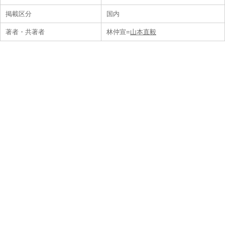
掲載区分
国内
著者・共著者
林仲宣=
山本直毅