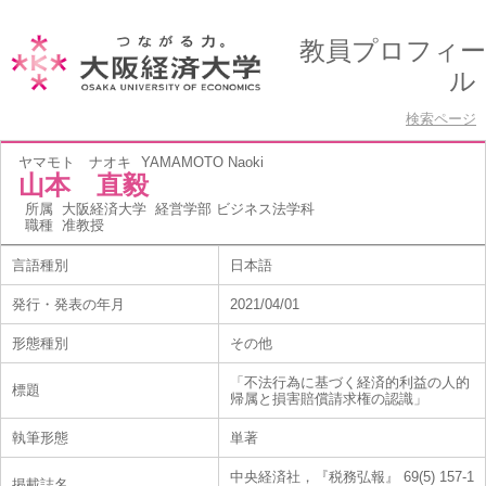
教員プロフィー
ル
検索ページ
ヤマモト ナオキ
YAMAMOTO Naoki
山本 直毅
所属
大阪経済大学 経営学部 ビジネス法学科
職種
准教授
言語種別
日本語
発行・発表の年月
2021/04/01
形態種別
その他
「不法行為に基づく経済的利益の人的
標題
帰属と損害賠償請求権の認識」
執筆形態
単著
中央経済社，『税務弘報』 69(5) 157-1
掲載誌名