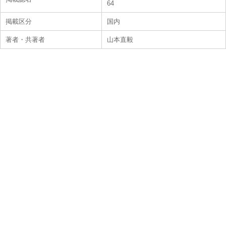
64
掲載区分
国内
著者・共著者
山本直毅