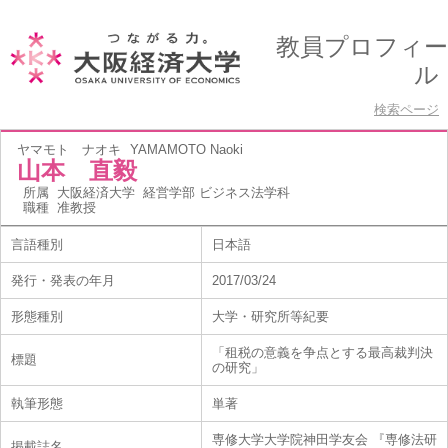
教員プロフィー
ル
検索ページ
ヤマモト ナオキ
YAMAMOTO Naoki
山本 直毅
所属
大阪経済大学 経営学部 ビジネス法学科
職種
准教授
言語種別
日本語
発行・発表の年月
2017/03/24
形態種別
大学・研究所等紀要
「租税の意義を争点とする最高裁判決
標題
の研究」
執筆形態
単著
専修大学大学院神田学友会 『専修法研
掲載誌名