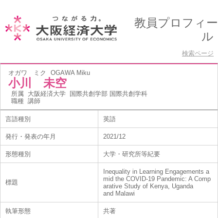
教員プロフィー
ル
検索ページ
オガワ ミク
OGAWA Miku
小川 未空
所属
大阪経済大学 国際共創学部 国際共創学科
職種
講師
言語種別
英語
発行・発表の年月
2021/12
形態種別
大学・研究所等紀要
Inequality in Learning Engagements a
mid the COVID-19 Pandemic: A Comp
標題
arative Study of Kenya, Uganda
and Malawi
執筆形態
共著