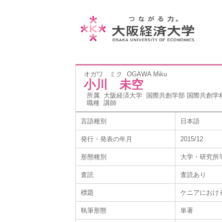
オガワ ミク
OGAWA Miku
小川 未空
所属
大阪経済大学 国際共創学部 国際共創学
職種
講師
言語種別
日本語
発行・発表の年月
2015/12
形態種別
大学・研究所
査読
査読あり
標題
ケニアにおけ
執筆形態
単著