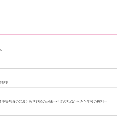
科
等紀要
る中等教育の普及と就学継続の意味―生徒の視点からみた学校の役割―