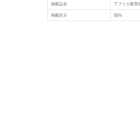
掲載誌名
アフリカ教育研
掲載区分
国内