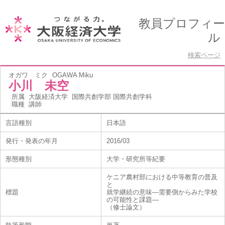
教員プロフィー
ル
検索ページ
オガワ ミク
OGAWA Miku
小川 未空
所属
大阪経済大学 国際共創学部 国際共創学科
職種
講師
言語種別
日本語
発行・発表の年月
2016/03
形態種別
大学・研究所等紀要
ケニア農村部における中等教育の普及
と
標題
就学継続の意味―需要側からみた学校
の可能性と課題―
（修士論文）