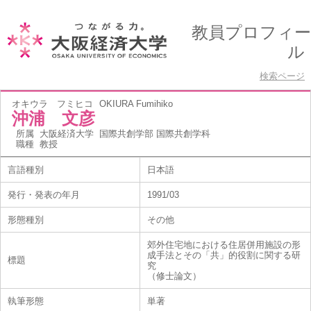
教員プロフィー
ル
検索ページ
オキウラ フミヒコ
OKIURA Fumihiko
沖浦 文彦
所属
大阪経済大学 国際共創学部 国際共創学科
職種
教授
言語種別
日本語
発行・発表の年月
1991/03
形態種別
その他
郊外住宅地における住居併用施設の形
成手法とその「共」的役割に関する研
標題
究
（修士論文）
執筆形態
単著