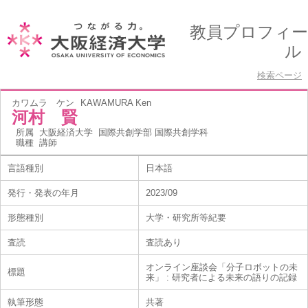
教員プロフィー
ル
検索ページ
カワムラ ケン
KAWAMURA Ken
河村 賢
所属
大阪経済大学 国際共創学部 国際共創学科
職種
講師
言語種別
日本語
発行・発表の年月
2023/09
形態種別
大学・研究所等紀要
査読
査読あり
オンライン座談会「分子ロボットの未
標題
来」 : 研究者による未来の語りの記録
執筆形態
共著