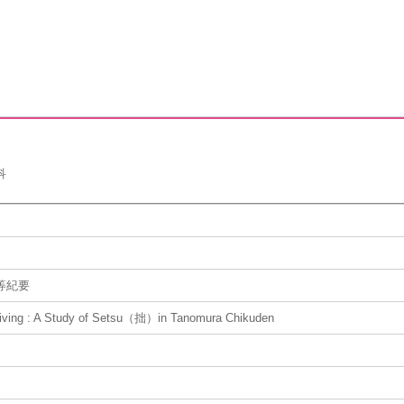
科
等紀要
Living : A Study of Setsu（拙）in Tanomura Chikuden