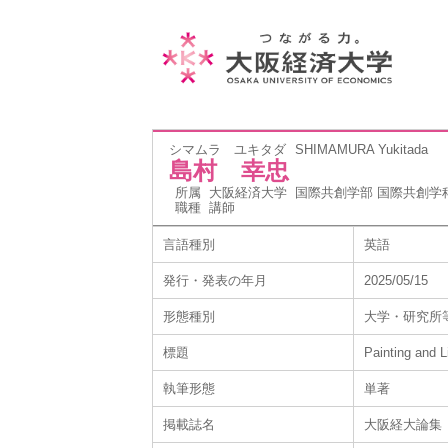
シマムラ ユキタダ
SHIMAMURA Yukitada
島村 幸忠
所属
大阪経済大学 国際共創学部 国際共創学
職種
講師
言語種別
英語
発行・発表の年月
2025/05/15
形態種別
大学・研究所
標題
Painting and 
執筆形態
単著
掲載誌名
大阪経大論集